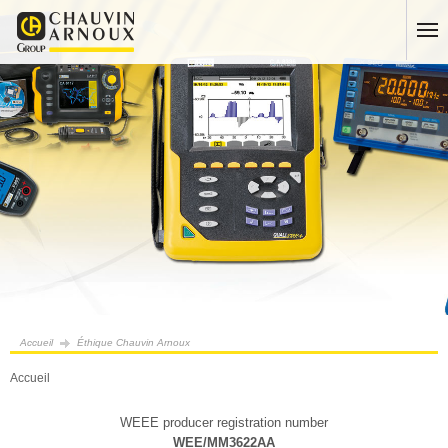
Accueil
Éthique Chauvin Arnoux
Accueil
WEEE producer registration number
WEE/MM3622AA