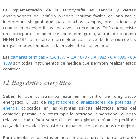
La implementación de la termografía es sencilla y ciertas
observaciones del edificio pueden resultar fáciles de analizar e
interpretar. Al igual que para muchos campos, precauciones y
conocimientos específicos son a veces necesarios. En Francia, existe
un marco para el examen mediante termografía, se trata de la norma
NF EN 13187 que establece un método cualitativo de detección de las
irregularidades térmicas en la envolvente de un edificio.
Las
cámaras térmicas
–
C.A 1877
–
C.A 1878
-
C.A 1882
-
C.A 1886
-
C.A
1888
son todas instrumentos de medida que permiten realizar estos
controles.
El diagnóstico energético
Saber lo que consumimos está en el centro del diagnóstico
energético. El uso de
registradores
o
analizadores de potencia y
energía
, colocados en las distintas salidas eléctricas antes del
contador permite, sin interrumpir la actividad, dimensionar el peso
relativo a cada línea sobre el consumo global, definir un perfil de
carga de la instalación y así determinar los ejes prioritarios de mejora.
Para complementar estas primeras lecturas, una gama completa de